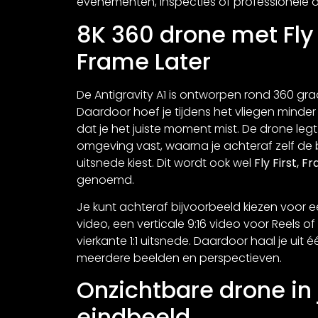
evenementen, inspecties of professionele 
8K 360 drone met Fly F
Frame Later
De Antigravity A1 is ontworpen rond 360 g
Daardoor hoef je tijdens het vliegen minder 
dat je het juiste moment mist. De drone legt
omgeving vast, waarna je achteraf zelf de 
uitsnede kiest. Dit wordt ook wel
Fly First, F
genoemd.
Je kunt achteraf bijvoorbeeld kiezen voor e
video, een verticale 9:16 video voor Reels of 
vierkante 1:1 uitsnede. Daardoor haal je uit é
meerdere beelden en perspectieven.
Onzichtbare drone in 
eindbeeld