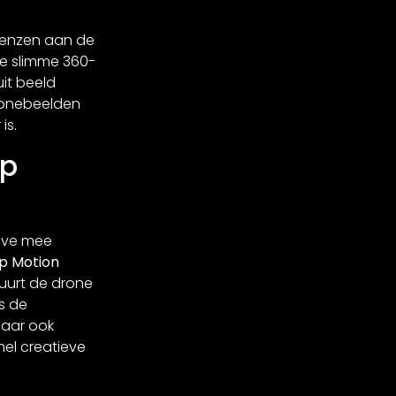
 lenzen aan de
e slimme 360-
uit beeld
ronebeelden
is.
ip
 live mee
p Motion
tuurt de drone
s de
maar ook
nel creatieve