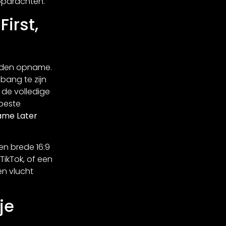
opdrachten.
irst,
raden opname.
bang te zijn
 de volledige
beste
rame Later
en brede 16:9
TikTok, of een
én vlucht
je