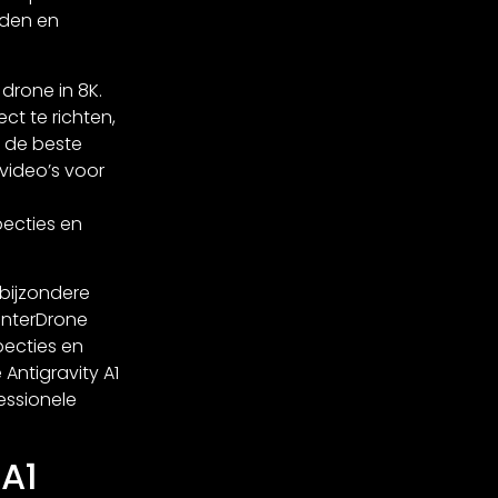
eden en
 drone in 8K.
ct te richten,
f de beste
video’s voor
pecties en
 bijzondere
 EnterDrone
pecties en
Antigravity A1
essionele
 A1