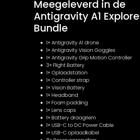
Meegeleverd in de
Antigravity A1 Explore
Bundle
1× Antigravity A1 drone
1× Antigravity Vision Goggles
1× Antigravity Grip Motion Controller
3× Flight Battery
1× Oplaadstation
1× Controller strap
1× Vision Battery
1× Headband
1× Foam padding
1× Lens caps
1× Battery draagriem
1× USB-C to DC Power Cable
1× USB-C oplaadkabel