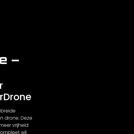
e –
r
erDrone
ebreide
en drone. Deze
meer vrijheid
compleet wil