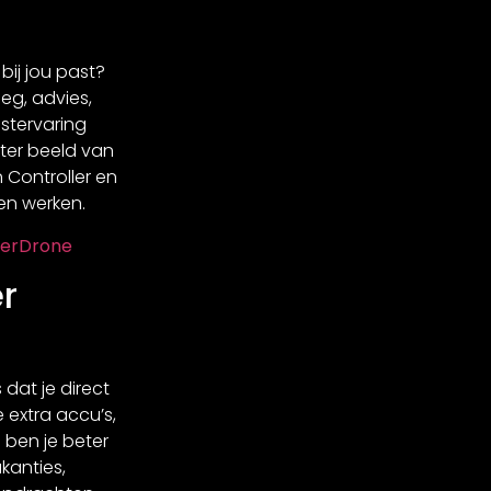
bij jou past?
eg, advies,
stervaring
eter beeld van
 Controller en
n werken.
nterDrone
r
 dat je direct
 extra accu’s,
ben je beter
anties,