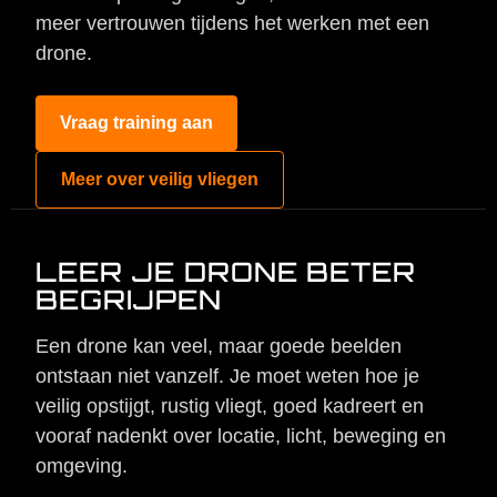
meer vertrouwen tijdens het werken met een
Ervaar
de
drone.
Antigravity
A1
Vraag training aan
Antigravity
A1
Meer over veilig vliegen
antigravity-a1
antigravity-a1-bundels-
vergelijken
LEER JE DRONE BETER
Standard Bundle
BEGRIJPEN
Explorer Bundle
Infinity Bundle
Een drone kan veel, maar goede beelden
TOMcase DJI Air 3S –
ontstaan niet vanzelf. Je moet weten hoe je
“Ready-to-Fly” – Rugzak
veilig opstijgt, rustig vliegt, goed kadreert en
XL
vooraf nadenkt over locatie, licht, beweging en
Portfolio
omgeving.
Droneproducten