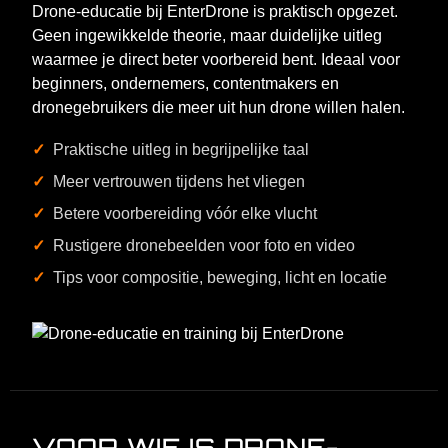
contact
Drone-educatie bij EnterDrone is praktisch opgezet.
Geen ingewikkelde theorie, maar duidelijke uitleg
Drone opdracht
waarmee je direct beter voorbereid bent. Ideaal voor
aanvragen
beginners, ondernemers, contentmakers en
dronegebruikers die meer uit hun drone willen halen.
Nederlands
Praktische uitleg in begrijpelijke taal
English
(
Engels
)
Meer vertrouwen tijdens het vliegen
Betere voorbereiding vóór elke vlucht
Rustigere dronebeelden voor foto en video
Tips voor compositie, beweging, licht en locatie
X
VOOR WIE IS DRONE-