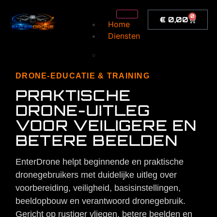
de
inhoud
0
€
0,00
Home
Diensten
Dronefotografie
dronevideo
DRONE-EDUCATIE & TRAINING
Vastgoed bouwinspectie
dronebeelden
PRAKTISCHE
Events &
DRONE-UITLEG
trouwreportages
VOOR VEILIGERE EN
Zakelijk & promotie
BETERE BEELDEN
Maatwerk & specials
Training
EnterDrone helpt beginnende en praktische
Drone-educatie &
dronegebruikers met duidelijke uitleg over
training
voorbereiding, veiligheid, basisinstellingen,
Veilig vliegen
beeldopbouw en verantwoord dronegebruik.
Gericht op rustiger vliegen, betere beelden en
Winkel