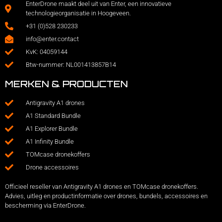
EnterDrone maakt deel uit van Enter, een innovatieve
technologieorganisatie in Hoogeveen.
+31 (0)528 230233
info@enter.contact
KvK: 04059144
Btw-nummer: NL001413857B14
MERKEN & PRODUCTEN
Antigravity A1 drones
A1 Standard Bundle
A1 Explorer Bundle
A1 Infinity Bundle
TOMcase dronekoffers
Drone accessoires
Officieel reseller van Antigravity A1 drones en TOMcase dronekoffers.
Advies, uitleg en productinformatie over drones, bundels, accessoires en
bescherming via EnterDrone.