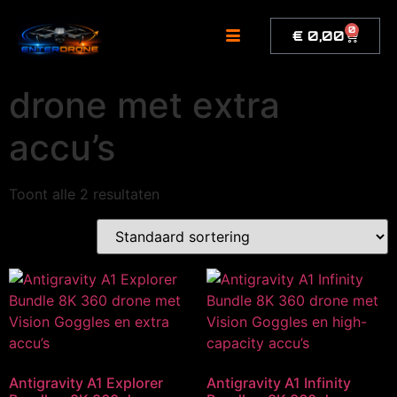
de
inhoud
0
€
0,00
drone met extra
accu’s
Toont alle 2 resultaten
Antigravity A1 Explorer
Antigravity A1 Infinity