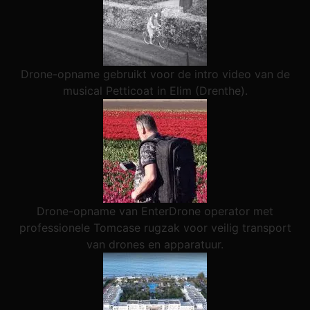
Drone-opname gebruikt voor de intro video van de
musical Petticoat in Elim (Drenthe).
Drone-opname van EnterDrone operator met
professionele Tomcase rugzak voor veilig transport
van drones en apparatuur.