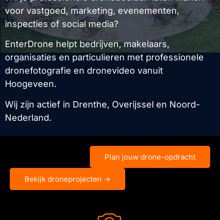
voor vastgoed, marketing, evenementen,
Ervaar
de
inspecties of social media?
Antigravity
EnterDrone helpt bedrijven, makelaars,
A1
organisaties en particulieren met professionele
Antigravity
A1
dronefotografie en dronevideo vanuit
Hoogeveen.
antigravity-a1
antigravity-a1-bundels-
Wij zijn actief in Drenthe, Overijssel en Noord-
vergelijken
Nederland.
Standard Bundle
Explorer Bundle
Infinity Bundle
Plan jouw drone-opdracht
TOMcase DJI Air 3S –
“Ready-to-Fly” – Rugzak
Bekijk droneprojecten →
XL
Portfolio
Droneproducten