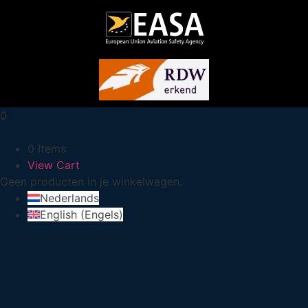
0
0 Items
View Cart
Geen producten in je winkelwagen.
Nederlands
English
(
Engels
)