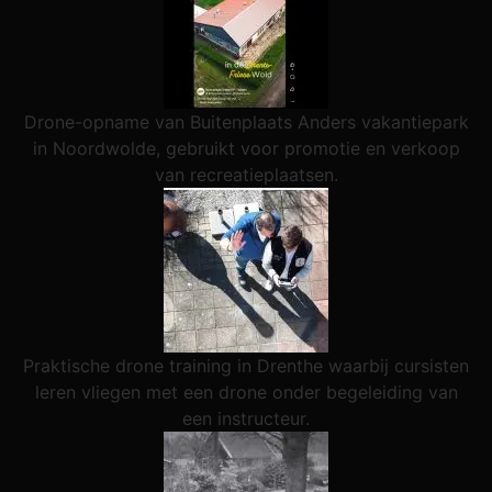
Drone-opname van Buitenplaats Anders vakantiepark
in Noordwolde, gebruikt voor promotie en verkoop
van recreatieplaatsen.
Praktische drone training in Drenthe waarbij cursisten
leren vliegen met een drone onder begeleiding van
een instructeur.