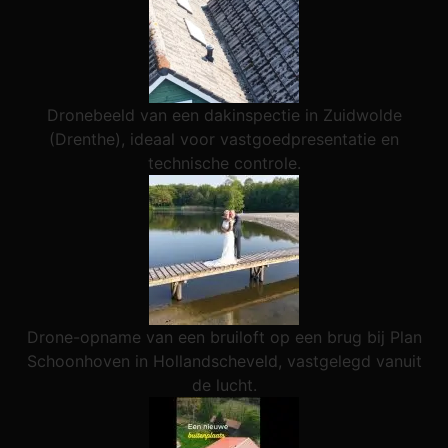
Dronebeeld van een dakinspectie in Zuidwolde
(Drenthe), ideaal voor vastgoedpresentatie en
technische controle.
Drone-opname van een bruiloft op een brug bij Plan
Schoonhoven in Hollandscheveld, vastgelegd vanuit
de lucht.