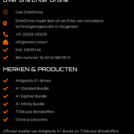
Over EnterDrone
EnterDrone maakt deel uit van Enter, een innovatieve
technologieorganisatie in Hoogeveen.
+31 (0)528 230233
info@enter.contact
KvK: 04059144
Btw-nummer: NL001413857B14
MERKEN & PRODUCTEN
Antigravity A1 drones
A1 Standard Bundle
A1 Explorer Bundle
A1 Infinity Bundle
TOMcase dronekoffers
Drone accessoires
Officieel reseller van Antigravity A1 drones en TOMcase dronekoffers.