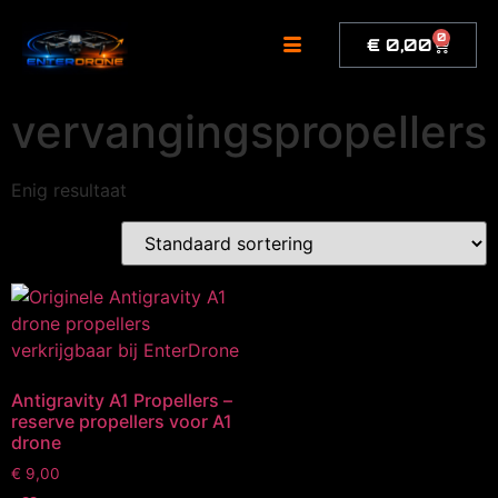
de
inhoud
0
€
0,00
vervangingspropellers
Enig resultaat
Antigravity A1 Propellers –
reserve propellers voor A1
drone
€
9,00