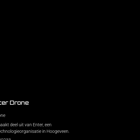
ter Drone
one
akt deel uit van Enter, een
echnologieorganisatie in Hoogeveen.