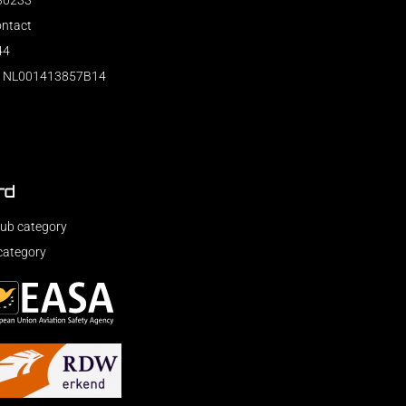
230233
ontact
44
: NL001413857B14
rd
ub category
category