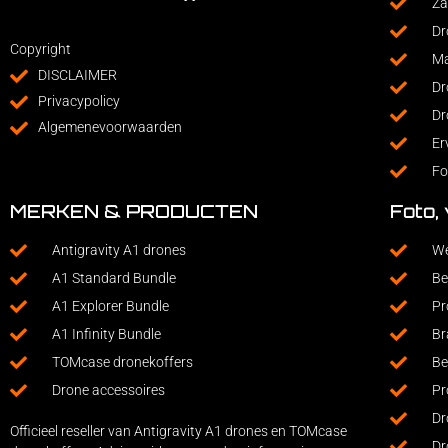
Za
Dr
Copyright
Ma
DISCLAIMER
Dr
Privacypolicy
Dr
Algemenevoorwaarden
Er
Fo
MERKEN & PRODUCTEN
Foto,
Antigravity A1 drones
We
A1 Standard Bundle
Be
A1 Explorer Bundle
Pr
A1 Infinity Bundle
Br
TOMcase dronekoffers
Be
Drone accessoires
Pr
Dr
Officieel reseller van Antigravity A1 drones en TOMcase
Dr