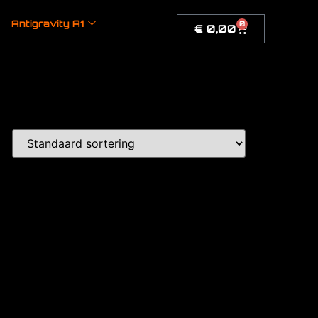
Antigravity A1
0
€
0,00