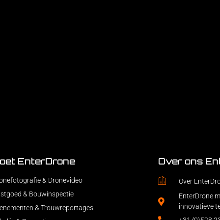
oet EnterDrone
Over ons En
onefotografie & Dronevideo
Over EnterDr
stgoed & Bouwinspectie
EnterDrone ma
innovatieve t
enementen & Trouwreportages