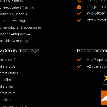
+31 (0)528 
kelijk & Promotie
info@enter.c
one-educatie & Training
KvK: 040591
atwerk & Specials
Btw-nummer
one nabewerking
oneproducten & accessoires
vaar de Antigravity A1
to, video & montage
 video & montage
Gecertificee
bsitefoto’s
A1/A3 open s
drijfsfoto’s
A2 open sub 
omotiefoto’s
andfilm
drijfsfilm
omotiefilm
onefilm
onevideo montage