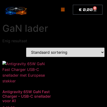
de
inhoud
0
€
0,00
GaN lader
Enig resultaat
Antigravity 65W GaN Fast
Charger – USB-C snellader
voor A1