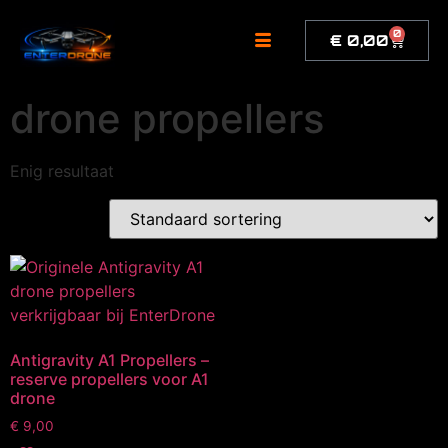
de
inhoud
0
€
0,00
drone propellers
Enig resultaat
Antigravity A1 Propellers –
reserve propellers voor A1
drone
€
9,00