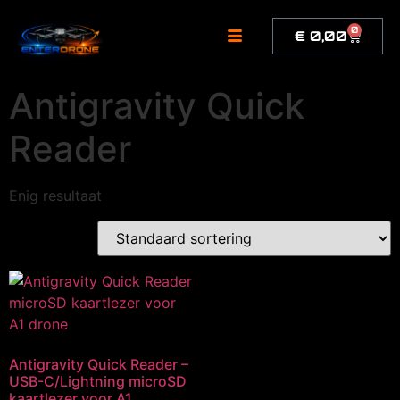
de
inhoud
0
€
0,00
Antigravity Quick
Reader
Enig resultaat
Antigravity Quick Reader –
USB-C/Lightning microSD
kaartlezer voor A1