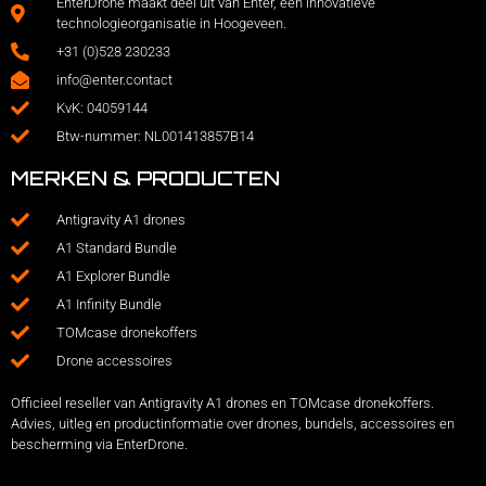
EnterDrone maakt deel uit van Enter, een innovatieve
technologieorganisatie in Hoogeveen.
+31 (0)528 230233
info@enter.contact
KvK: 04059144
Btw-nummer: NL001413857B14
MERKEN & PRODUCTEN
Antigravity A1 drones
A1 Standard Bundle
A1 Explorer Bundle
A1 Infinity Bundle
TOMcase dronekoffers
Drone accessoires
Officieel reseller van Antigravity A1 drones en TOMcase dronekoffers.
Advies, uitleg en productinformatie over drones, bundels, accessoires en
bescherming via EnterDrone.