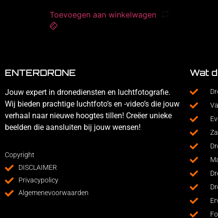
Toevoegen aan winkelwagen
ENTERDRONE
Wat d
Jouw expert in dronediensten en luchtfotografie.
Dr
Wij bieden prachtige luchtfoto’s en -video’s die jouw
Va
verhaal naar nieuwe hoogtes tillen! Creëer unieke
Ev
beelden die aansluiten bij jouw wensen!
Za
Dr
Copyright
Ma
DISCLAIMER
Dr
Privacypolicy
Dr
Algemenevoorwaarden
Er
Fo