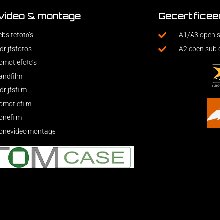
 video & montage
Gecertificee
bsitefoto’s
A1/A3 open s
drijfsfoto’s
A2 open sub 
omotiefoto’s
andfilm
drijfsfilm
omotiefilm
onefilm
onevideo montage