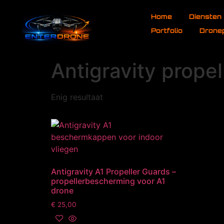
de
Home
Diensten
inhoud
Portfolio
Drone
Antigravity propel
Enig resultaat
Antigravity A1 Propeller Guards –
propellerbescherming voor A1
drone
€
25,00