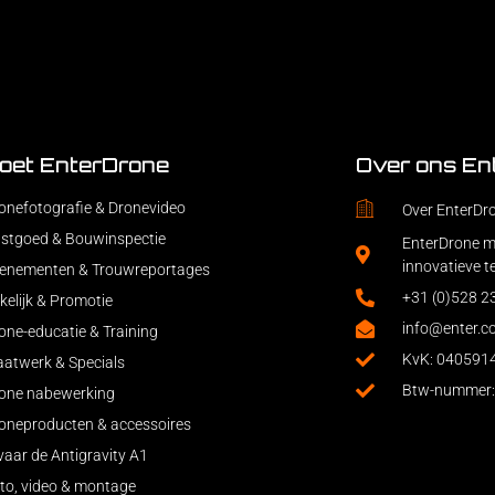
oet EnterDrone
Over ons En
onefotografie & Dronevideo
Over EnterDr
stgoed & Bouwinspectie
EnterDrone ma
innovatieve t
enementen & Trouwreportages
+31 (0)528 
kelijk & Promotie
info@enter.c
one-educatie & Training
KvK: 040591
atwerk & Specials
Btw-nummer
one nabewerking
oneproducten & accessoires
vaar de Antigravity A1
to, video & montage