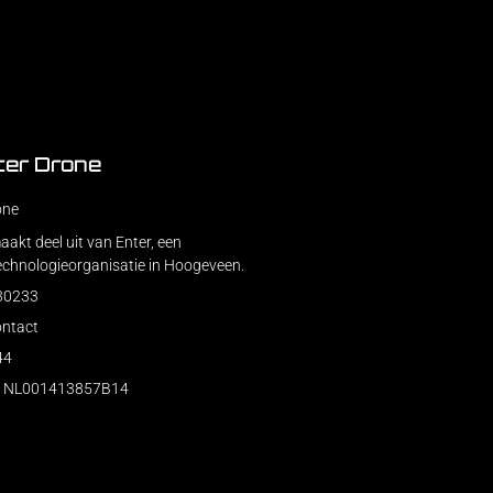
ter Drone
one
akt deel uit van Enter, een
echnologieorganisatie in Hoogeveen.
230233
ontact
44
: NL001413857B14