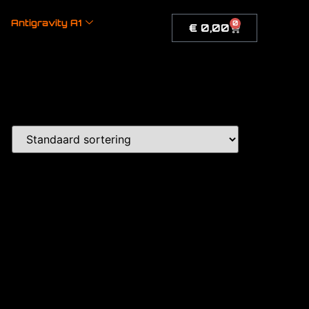
Antigravity A1
0
€
0,00