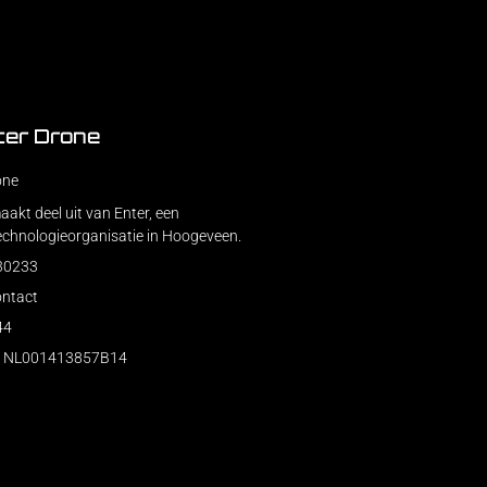
ter Drone
one
akt deel uit van Enter, een
echnologieorganisatie in Hoogeveen.
230233
ontact
44
: NL001413857B14