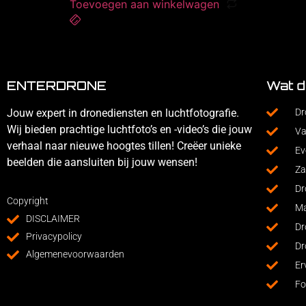
Toevoegen aan winkelwagen
ENTERDRONE
Wat d
Jouw expert in dronediensten en luchtfotografie.
Dr
Wij bieden prachtige luchtfoto’s en -video’s die jouw
Va
verhaal naar nieuwe hoogtes tillen! Creëer unieke
Ev
beelden die aansluiten bij jouw wensen!
Za
Dr
Copyright
Ma
DISCLAIMER
Dr
Privacypolicy
Dr
Algemenevoorwaarden
Er
Fo