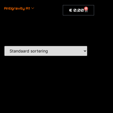
Antigravity A1
0
€
0,00