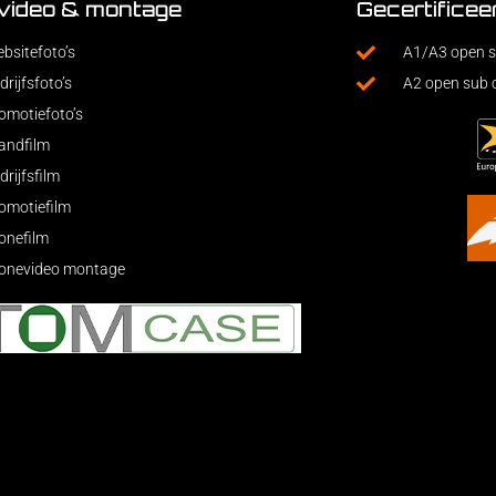
 video & montage
Gecertificee
bsitefoto’s
A1/A3 open s
drijfsfoto’s
A2 open sub 
omotiefoto’s
andfilm
drijfsfilm
omotiefilm
onefilm
onevideo montage