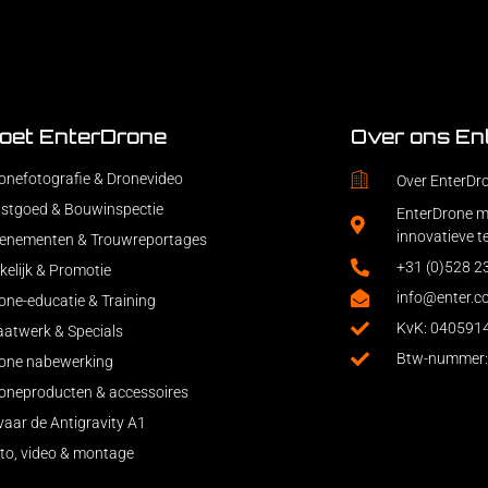
oet EnterDrone
Over ons En
onefotografie & Dronevideo
Over EnterDr
stgoed & Bouwinspectie
EnterDrone ma
innovatieve t
enementen & Trouwreportages
+31 (0)528 
kelijk & Promotie
info@enter.c
one-educatie & Training
KvK: 040591
atwerk & Specials
Btw-nummer
one nabewerking
oneproducten & accessoires
vaar de Antigravity A1
to, video & montage