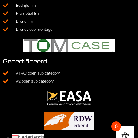
Bedrijfsfilm
Promotiefilm
Dronefilm
Dronevideo montage
Gecertificeerd
A1/A3 open sub category
A2 open sub category
0
Nederlands