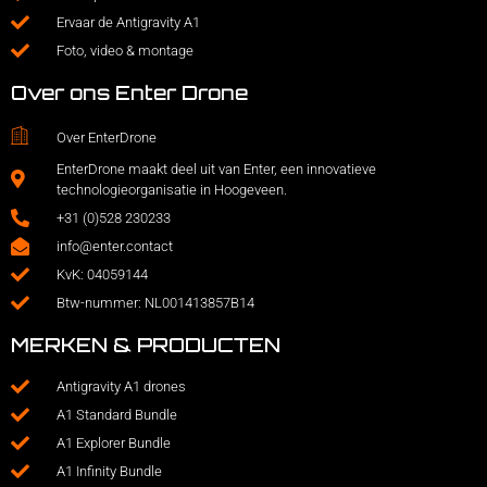
Ervaar de Antigravity A1
Foto, video & montage
Over ons Enter Drone
Over EnterDrone
EnterDrone maakt deel uit van Enter, een innovatieve
technologieorganisatie in Hoogeveen.
+31 (0)528 230233
info@enter.contact
KvK: 04059144
Btw-nummer: NL001413857B14
MERKEN & PRODUCTEN
Antigravity A1 drones
A1 Standard Bundle
A1 Explorer Bundle
A1 Infinity Bundle