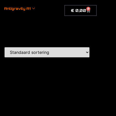
Antigravity A1
0
€
0,00