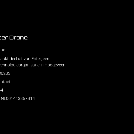
ter Drone
one
akt deel uit van Enter, een
echnologieorganisatie in Hoogeveen.
230233
ontact
44
: NL001413857B14