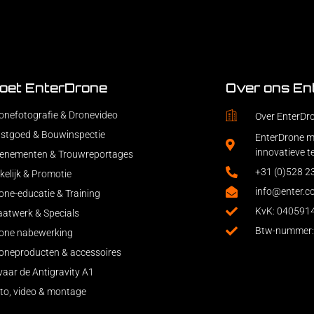
oet EnterDrone
Over ons En
onefotografie & Dronevideo
Over EnterDr
stgoed & Bouwinspectie
EnterDrone ma
innovatieve t
enementen & Trouwreportages
+31 (0)528 
kelijk & Promotie
info@enter.c
one-educatie & Training
KvK: 040591
atwerk & Specials
Btw-nummer
one nabewerking
oneproducten & accessoires
vaar de Antigravity A1
to, video & montage