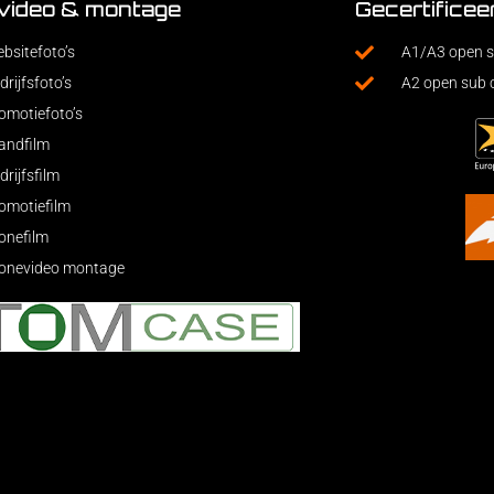
 video & montage
Gecertificee
bsitefoto’s
A1/A3 open s
drijfsfoto’s
A2 open sub 
omotiefoto’s
andfilm
drijfsfilm
omotiefilm
onefilm
onevideo montage