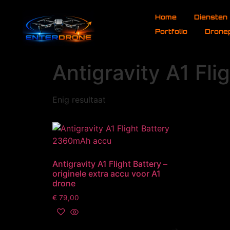
de
Home
Diensten
inhoud
Portfolio
Drone
Antigravity A1 Fli
Enig resultaat
Antigravity A1 Flight Battery –
originele extra accu voor A1
drone
€
79,00