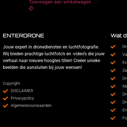
Toevoegen aan winkelwagen
ENTERDRONE
Wat d
Jouw expert in dronediensten en luchtfotografie.
Dr
Wij bieden prachtige luchtfoto’s en -video’s die jouw
Va
verhaal naar nieuwe hoogtes tillen! Creëer unieke
Ev
beelden die aansluiten bij jouw wensen!
Za
Dr
Copyright
Ma
DISCLAIMER
Dr
Privacypolicy
Dr
Algemenevoorwaarden
Er
Fo