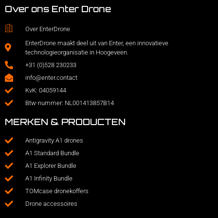
Over ons Enter Drone
Over EnterDrone
EnterDrone maakt deel uit van Enter, een innovatieve
technologieorganisatie in Hoogeveen.
+31 (0)528 230233
info@enter.contact
KvK: 04059144
Btw-nummer: NL001413857B14
MERKEN & PRODUCTEN
Antigravity A1 drones
A1 Standard Bundle
A1 Explorer Bundle
A1 Infinity Bundle
TOMcase dronekoffers
Drone accessoires