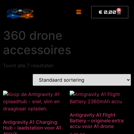
de
inhoud
0
€
0,00
360 drone
accessoires
Toont alle 7 resultaten
Antigravity A1 Flight
Battery – originele extra
Antigravity A1 Charging
accu voor A1 drone
Hub – laadstation voor A1
accu’s