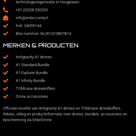
technologieorganisatie in Hoogeveen.
+31 (0)528 230233
info@enter.contact
KvK: 04059144
Btw-nummer: NL001413857B14
MERKEN & PRODUCTEN
Antigravity A1 drones
A1 Standard Bundle
A1 Explorer Bundle
A1 Infinity Bundle
TOMcase dronekoffers
Drone accessoires
Officieel reseller van Antigravity A1 drones en TOMcase dronekoffers.
Advies, uitleg en productinformatie over drones, bundels, accessoires en
bescherming via EnterDrone.