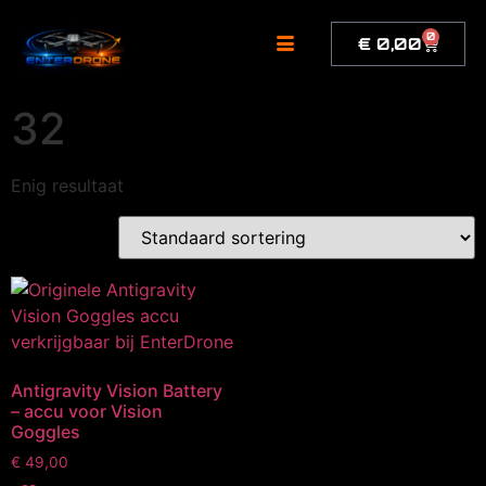
de
inhoud
0
€
0,00
32
Enig resultaat
Antigravity Vision Battery
– accu voor Vision
Goggles
€
49,00